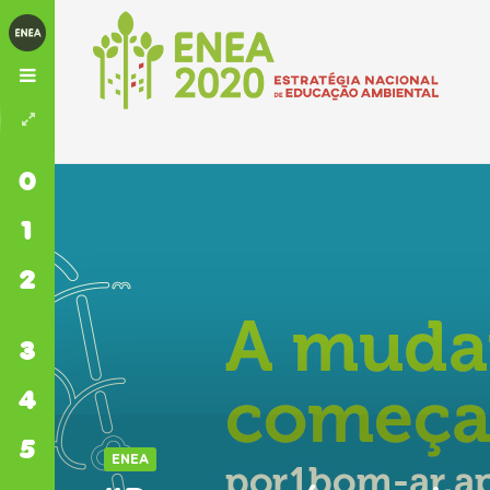
0
INÍCIO
1
ENEA
2
EIXOS
TEMÁTICOS
3
MEDIDAS
4
FINANCIAMENTO
5
ORGANIZAÇÕES
ENEA
E PROJETOS