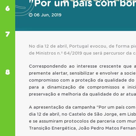
"Por um país com bo
6
EQUIPAMENTOS
DE EDUCAÇÃO
06 Jun, 2019
AMBIENTAL
7
REDE DE
DOCENTES
EM
No dia 12 de abril, Portugal evocou, de forma pi
MOBILIDADE
de Ministros n.º 64/2019 que será percursor da
NAS ONGA
Correspondendo ao interesse crescente que a
8
SABER
premente alertar, sensibilizar e envolver a so
MAIS
compromisso com a proteção da qualidade do ar
para a dinamização de compromissos e inicia
preservação e melhoria da qualidade do ar atual
A apresentação da campanha “Por um país com 
dia 12 de abril, no Castelo de São Jorge, em 
e se assumiram protocolos de parceria com muni
Transição Energética, João Pedro Matos Fernan