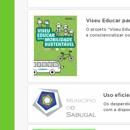
geral.
comunicação
Pretende-se
atividades 
Viseu Educar pa
O projeto “Viseu Edu
e consciencializar 
com o desenvolvimen
mobilidade sustentá
bicicleta, de transp
Uso efici
Os desperdí
com a dispon
os excessi
Efetivament
formas de r
recursos hí
dos recursos
consumidore