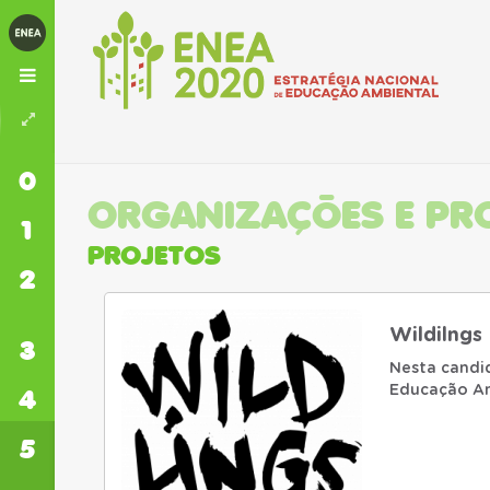
0
INÍCIO
ORGANIZAÇÕES E PR
1
ENEA
PROJETOS
2
EIXOS
TEMÁTICOS
Wildilngs
3
MEDIDAS
Nesta candi
Educação Amb
4
FINANCIAMENTO
promoção de
5
ORGANIZAÇÕES
E PROJETOS