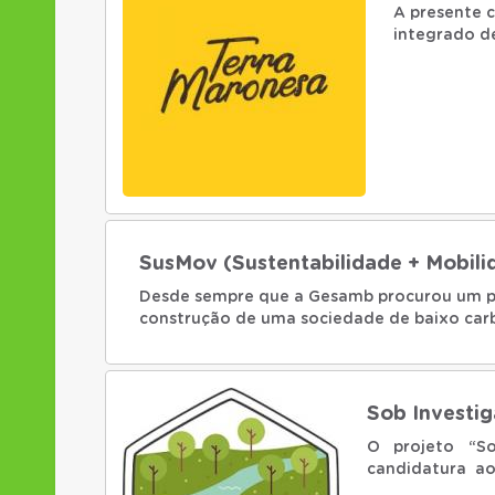
A presente 
integrado d
montanha am
uma abordag
orientada pa
apropriável 
Este projeto
Maronesa.
SusMov (Sustentabilidade + Mobili
Desde sempre que a Gesamb procurou um pa
construção de uma sociedade de baixo carbon
procurando modelos de conduta sustentávei
Neste sentido, surgiu o projeto "SUSMOV"
caminho e assumir o seu compromisso com as p
Sustentável, interliga-os às suas estratégias e
Sob Investig
O projeto “So
candidatura a
Rios e Ribeir