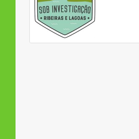
caracterizar e
vestibular da 
húmida adjac
comunidade, te
Lagoa Pequena 
Páginas