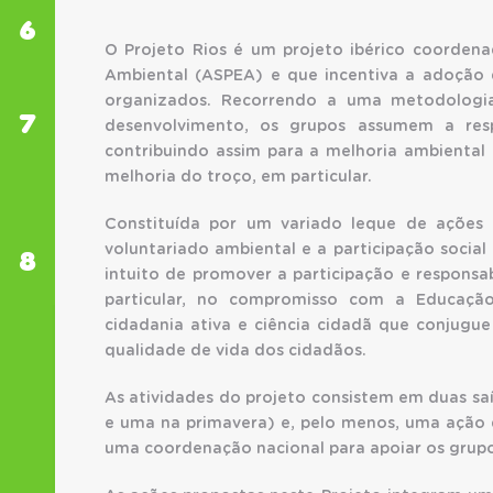
6
EQUIPAMENTOS
O Projeto Rios é um projeto ibérico coordena
DE EDUCAÇÃO
AMBIENTAL
Ambiental (ASPEA) e que incentiva a adoção d
organizados. Recorrendo a uma metodologia 
7
REDE DE
desenvolvimento, os grupos assumem a resp
DOCENTES
contribuindo assim para a melhoria ambiental
EM
melhoria do troço, em particular.
MOBILIDADE
NAS ONGA
Constituída por um variado leque de ações 
voluntariado ambiental e a participação socia
8
SABER
intuito de promover a participação e responsa
MAIS
particular, no compromisso com a Educação
cidadania ativa e ciência cidadã que conjugu
qualidade de vida dos cidadãos.
As atividades do projeto consistem em duas s
e uma na primavera) e, pelo menos, uma ação
uma coordenação nacional para apoiar os grupos