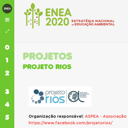
0
INÍCIO
PROJETOS
1
ENEA
PROJETO RIOS
2
EIXOS
TEMÁTICOS
3
MEDIDAS
4
FINANCIAMENTO
5
Organização responsável:
ASPEA - Associação
ORGANIZAÇÕES
E PROJETOS
https://www.facebook.com/projetorios/